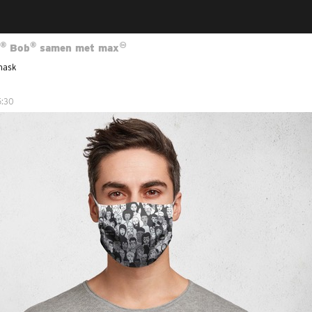
Jump to navigation
®
®
Bob
samen met max
mask
5:30