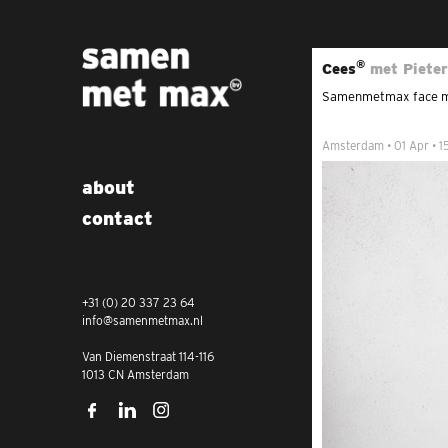
s
a
®
Cees
met Pieter
m
Samenmetmax face 
e
Amsterdam • 01 Apr • 1
n
about
m
contact
e
t
m
+31 (0) 20 337 23 64
info@samenmetmax.nl
a
Van Diemenstraat 114-116
x
1013 CN Amsterdam